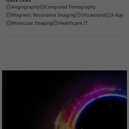
Quick Links
Angiography
Computed Tomography
Magnetic Resonance Imaging
Ultrasound
X-Ray
Molecular Imaging
Healthcare IT