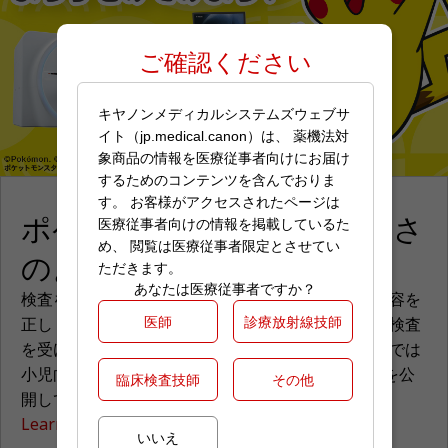
ご確認ください
キヤノンメディカルシステムズウェブサ
イト（jp.medical.canon）は、 薬機法対
象商品の情報を医療従事者向けにお届け
するためのコンテンツを含んでおりま
す。 お客様がアクセスされたページは
ポケモンといっしょにけんさ
医療従事者向けの情報を掲載しているた
め、 閲覧は医療従事者限定とさせてい
のようすをみてみよう！
ただきます。
あなたは医療従事者ですか？
検査を受けられるお子様が、楽しみながら検査の内容を
医師
診療放射線技師
正しく理解し、不安感や恐怖感を克服して前向きに検査
を受けられるよう、キヤノンメディカルシステムズでは
小児向けの検査説明用動画(プレパレーション動画)を公
臨床検査技師
その他
開しております。
Learn more
いいえ