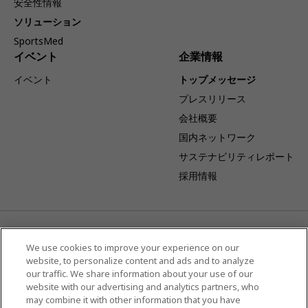
安全性情報
ソリューション
SportsMed
イベント
企業情報
イベント
トップメッセージ
プレスリリース
会社概要
国内ネットワーク
サステナビリティレポート
採用情報
事業体制変更のお知らせ：キヤノンを吸収分割承継会社とし当社
を吸収分割会社とする吸収分割契約が締結され、2026年4月1日
We use cookies to improve your experience on our
website, to personalize content and ads and to analyze
より当社は日本国内における販売及びサービスに特化した事業体
our traffic. We share information about your use of our
として、その事業を展開してまいります。
website with our advertising and analytics partners, who
may combine it with other information that you have
キヤノンメディカルシステムズ株式会社