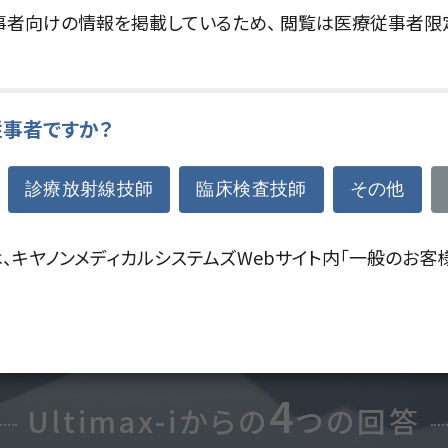
者向けの情報を掲載しているため、 閲覧は医療従事者限
自由度の高いワークスペースで、
快適な手技を
高画質化で、
効率的かつ高度な検査を。
事者ですか？
診療放射線技師
臨床検査技師
その他
全ては、高みを目指す術者のため。
は、キヤノンメディカルシステムズWebサイト内「一般のお客
timax-iが今、
一線を画す内視鏡検査に答えを示
4
Ultimax-iからの
つの回答