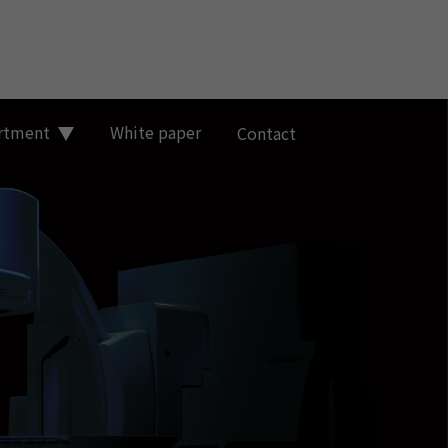
artment
White paper
Contact