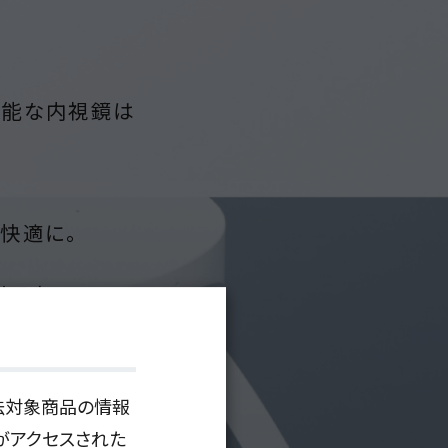
可能な内視鏡は
快適に。
iです。
を。
薬機法対象商品の情報
がアクセスされた
を。