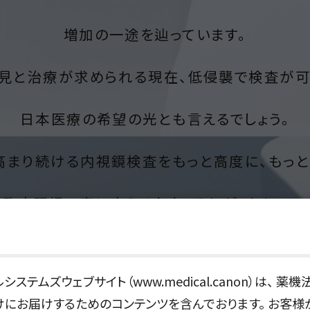
増加の一途を辿っています。
見と治療が求められる現在、
低侵襲で検査が
日本医療の希望の光とも言えるでしょう。
高まり続ける内視鏡検査をもっと高度に、
もっと
な臨床現場の声に応える存在、
それがUltimax-
者のための視点を確保し、
ストレスのない環境
システムズウェブサイト（www.medical.canon）は、 
にお届けするためのコンテンツを含んでおります。 お客様
線量で術者、被検者ともに
安全で効率的な検査