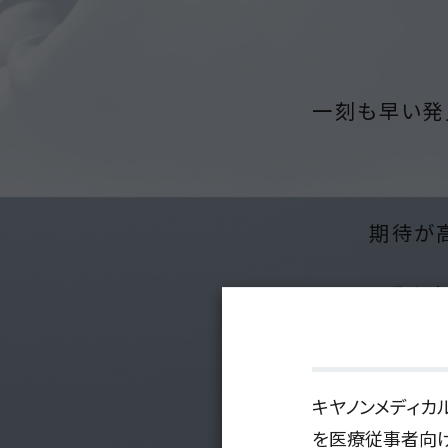
一刻も早い発
期待が
そん
術
キヤノンメディカル
を医療従事者向け
低